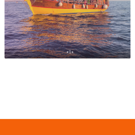
« | »